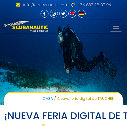
info@scubanautic.com
+34 682 28 03 94
Toggle
naviga
CASA
¡Nueva feria digital de TAUCHEN!
¡NUEVA FERIA DIGITAL DE