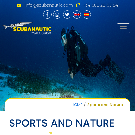
info@scubanautic.com
+34 682 28 03 94
Toggle
naviga
HOME
Sports and Nature
SPORTS AND NATURE