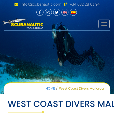
info@scubanautic.com
+34 682 28 03 94
Toggle
naviga
HOME
West Coast Divers Mallorca
WEST COAST DIVERS MA