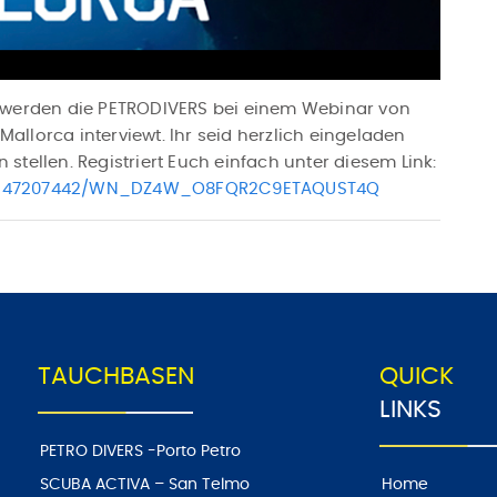
r werden die PETRODIVERS bei einem Webinar von
llorca interviewt. Ihr seid herzlich eingeladen
tellen. Registriert Euch einfach unter diesem Link:
16147207442/WN_DZ4W_O8FQR2C9ETAQUST4Q
TAUCHBASEN
QUICK
LINKS
PETRO DIVERS -Porto Petro
SCUBA ACTIVA – San Telmo
Home