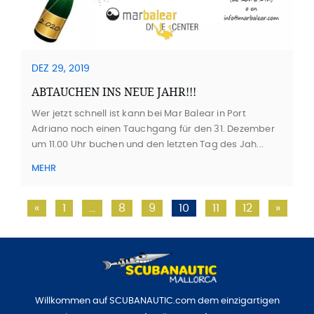
DEZ 29, 2019
ABTAUCHEN INS NEUE JAHR!!!
Wer jetzt schnell ist kann bei Mar Balear in Port
Adriano noch einen Tauchgang für den 31. Dezember
um 11.00 Uhr buchen und den letzten Tag des Jah...
MEHR
«
1
…
8
9
10
11
12
»
Willkommen auf SCUBANAUTIC.com dem einzigartigen