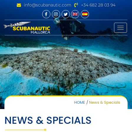
info@scubanautic.com
+34 682 28 03 94
Toggle
naviga
HOME
News & Specials
NEWS & SPECIALS