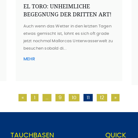
EL TORO: UNHEIMLICHE
BEGEGNUNG DER DRITTEN ART!
Auch wenn das Wetter in den letzten Tagen
etwas gemischt ist, lohnt es sich oft grade
jetzt nochmal Mallorcas Unterwasserwelt zu
besuchen sobald di...
MEHR
«
1
…
9
10
11
12
»
TAUCHBASEN
QUICK