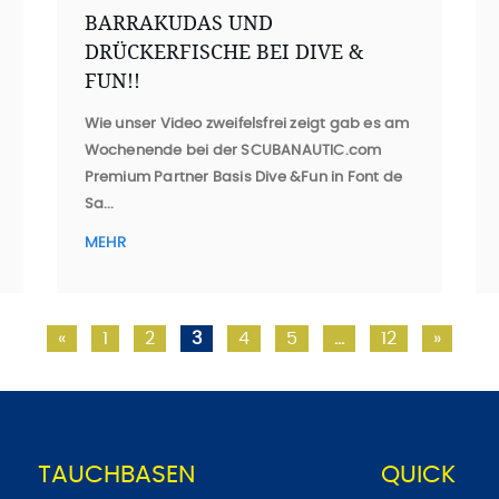
BARRAKUDAS UND
DRÜCKERFISCHE BEI DIVE &
FUN!!
Wie unser Video zweifelsfrei zeigt
gab es am
Wochenende bei der SCUBANAUTIC.com
Premium Partner Basis Dive &Fun in Font de
Sa...
MEHR
«
1
2
3
4
5
…
12
»
TAUCHBASEN
QUICK