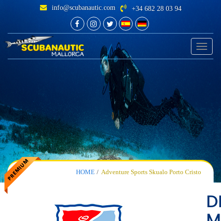
info@scubanautic.com
+34 682 28 03 94
Toggle
navigati
HOME
Adventure Sports Skualo Porto Cristo
D
M