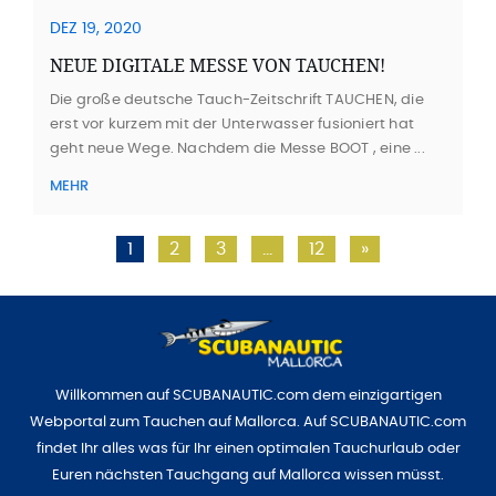
DEZ 19, 2020
NEUE DIGITALE MESSE VON TAUCHEN!
Die große deutsche Tauch-Zeitschrift TAUCHEN, die
erst vor kurzem mit der Unterwasser fusioniert hat
geht neue Wege. Nachdem die Messe BOOT , eine ...
MEHR
1
2
3
…
12
»
Willkommen auf SCUBANAUTIC.com dem einzigartigen
Webportal zum Tauchen auf Mallorca. Auf SCUBANAUTIC.com
findet Ihr alles was für Ihr einen optimalen Tauchurlaub oder
Euren nächsten Tauchgang auf Mallorca wissen müsst.